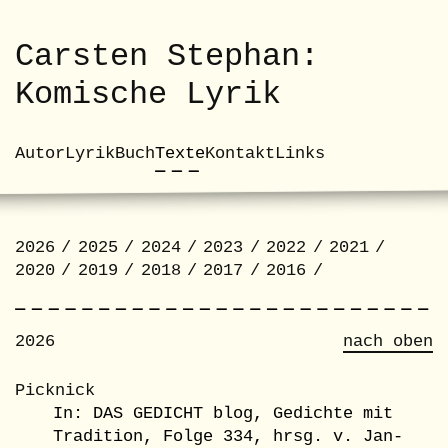
Skip to content
Carsten Stephan:
Komische Lyrik
Autor
Lyrik
Buch
Texte
Kontakt
Links
Texte
2026
2025
2024
2023
2022
2021
2020
2019
2018
2017
2016
2026
nach oben
Picknick
In: DAS GEDICHT blog, Gedichte mit
Tradition, Folge 334, hrsg. v. Jan-