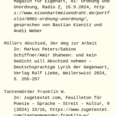
Magazin für Eigenart, 81: Ordnung und
Unordnung,
Radio Z, 15.9.2024,
http
s://www.eisenbartmeisendraht.de/portf
olio/0081-ordnung-unordnung/
,
gesprochen von Bastian Kienitz und
Andii Weber
Müllers Abschied, Der Weg zur Arbeit
In: Markus Peters/Sabine
Schiffner/Amir Shaheen: und kein
Gedicht will Abschied nehmen –
Deutschsprachige Lyrik der Gegenwart,
Verlag Ralf Liebe, Weilerswist 2024,
S. 255-257
Tantenmörder Franklin W.
In: zugetextet.com, Feuilleton für
Poesie – Sprache – Streit – Kultur, 9
(2024) 15/16,
https://www.zugetextet.
com/tantenmoerder-franklin-w/